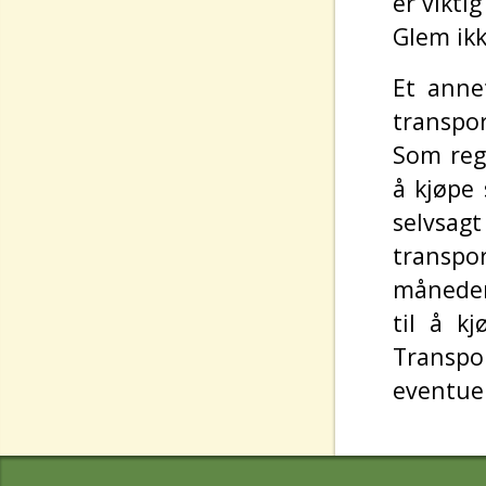
er vikti
Glem ikk
Et anne
transpor
Som rege
å kjøpe 
selvsagt
transpo
månedene
til å kj
Transp
eventuel