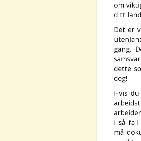
om vikti
ditt lan
Det er 
utenlan
gang. De
samsvar 
dette s
deg!
Hvis du 
arbeidst
arbeider
i så fa
må dokum