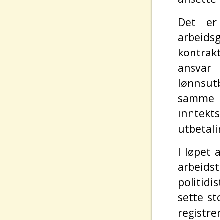
Det er 
arbeids
kontrak
ansvar
lønnsut
samme g
inntekts
utbetal
I løpet 
arbeid
politidi
sette st
registre