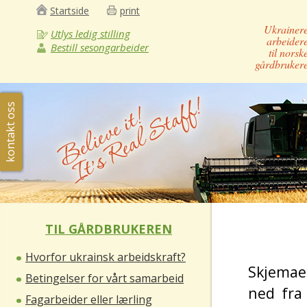
Startside
print
Ukrainer
Utlys ledig stilling
arbeider
Bestill sesongarbeider
til norsk
gårdbruker
kontakt oss
TIL GÅRDBRUKEREN
Hvorfor ukrainsk arbeidskraft?
Skjemae
Betingelser for vårt samarbeid
ned fra
Fagarbeider eller lærling