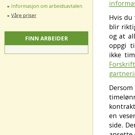
informa
Informasjon om arbeidsavtalen
Våre priser
Hvis du 
blir rik
og at al
FINN ARBEIDER
oppgi t
ikke ti
Forskrif
gartner
Dersom 
timeløn
kontrakt
en vesen
side. De
ansette