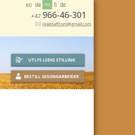
en
da
no
fi
de
966-46-301
+47
realstaffcom@gmail.com
UTLYS LEDIG STILLING
BESTILL SESONGARBEIDER