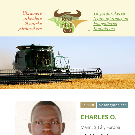
Ukrainere
Til gårdbrukeren
arbeidere
Nyttig informasjon
til norske
Fotogalleriet
gårdbrukere
Kontakt oss
id 3020
Sesongarbeider
CHARLES O.
Mann, 34 år, Europa