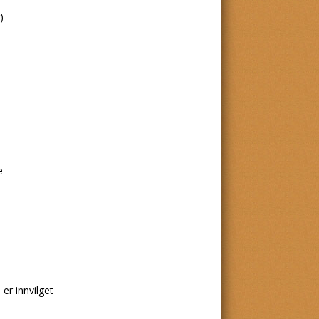
)
e
 er innvilget