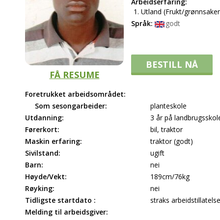
Arbeidserfaring:
Utland (Frukt/grønnsaker
Språk:
godt
BESTILL NÅ
FÅ RESUME
Foretrukket arbeidsområdet:
Som sesongarbeider:
planteskole
Utdanning:
3 år på landbrugsskol
Førerkort:
bil, traktor
Maskin erfaring:
traktor (godt)
Sivilstand:
ugift
Barn:
nei
Høyde/Vekt:
189cm/76kg
Røyking:
nei
Tidligste startdato :
straks arbeidstillatelse
Melding til arbeidsgiver: